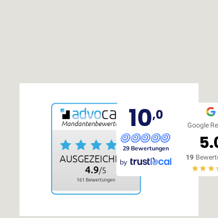
10
,0
Google Re
5.
29 Bewertungen
19
Bewert
by