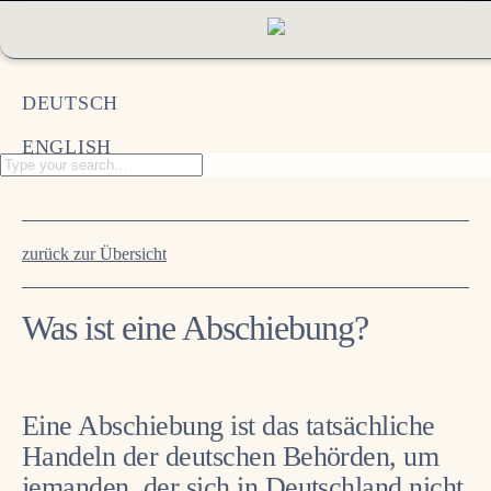
RECHTSANWÄLTE
DEUTSCH
Übersicht
ENGLISH
Jan Bornkessel
Hannes Honecker
zurück zur Übersicht
Julian Trüstedt
Was ist eine Abschiebung?
Patrick Kirner
KOMPETENZ
Eine Abschiebung ist das tatsächliche
Handeln der deutschen Behörden, um
LEISTUNGEN
jemanden, der sich in Deutschland nicht