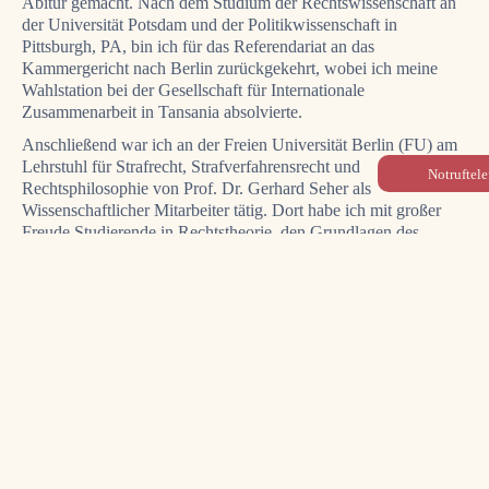
Abitur gemacht. Nach dem Studium der Rechtswissenschaft an
der Universität Potsdam und der Politikwissenschaft in
Pittsburgh, PA, bin ich für das Referendariat an das
Kammergericht nach Berlin zurückgekehrt, wobei ich meine
Wahlstation bei der Gesellschaft für Internationale
Zusammenarbeit in Tansania absolvierte.
Anschließend war ich an der Freien Universität Berlin (FU) am
Lehrstuhl für Strafrecht, Strafverfahrensrecht und
Notruftel
Rechtsphilosophie von Prof. Dr. Gerhard Seher als
Wissenschaftlicher Mitarbeiter tätig. Dort habe ich mit großer
Freude Studierende in Rechtstheorie, den Grundlagen des
Strafrechts sowie in der strafrechtlichen Fallbearbeitung
unterrichtet und auf dem Gebiet des Strafverfassungsrechts zu
den verfassungsrechtlichen Grenzen der Strafgesetzgebung
geforscht.
Anschließend habe ich zunächst als angestellter Rechtsanwalt in
einer renommierten Berliner Strafrechtskanzlei gearbeitet, bevor
ich mich mit der Gründung einer auf das Strafrecht
spezialisierten Kanzlei als Rechtsanwalt selbständig gemacht
und mich mit meinen Kollegen Hannes Honecker, Patrick
Kirner und Jan Bornkessel als verteidiger.berlin
zusammengeschlossen habe.